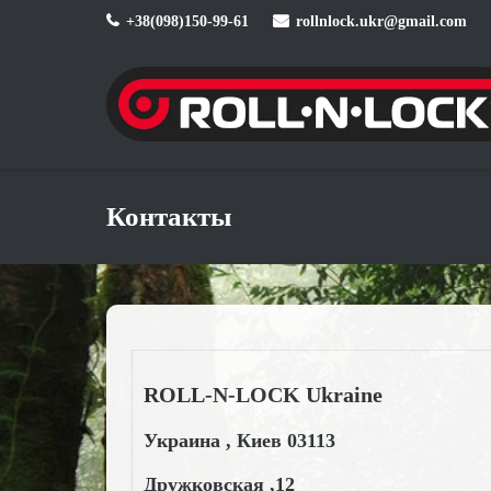
Skip
‎+38(098)150-99-61
rollnlock.ukr@gmail.com
to
content
Контакты
ROLL-N-LOCK Ukraine
Украина , Киев 03113
Дружковская ,12