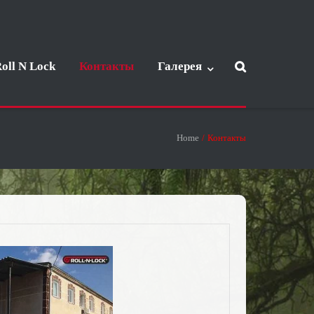
oll N Lock
Контакты
Галерея
Home
/
Контакты